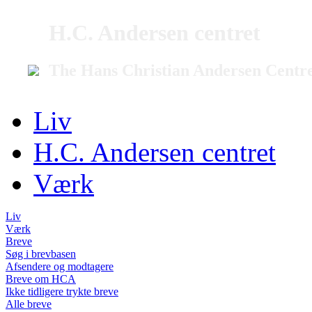
H.C. Andersen centret
The Hans Christian Andersen Centr
Liv
H.C. Andersen centret
Værk
Liv
Værk
Breve
Søg i brevbasen
Afsendere og modtagere
Breve om HCA
Ikke tidligere trykte breve
Alle breve