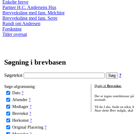
Enkelte breve
Partner H.C. Andersens Hus
Brevveksling med fam. Melchior
Brevveksling med fam. Serre
Rundt om Andersen
Forskning
Titler oversat
Søgning i brevbasen
Søgetekst
?
Søge-afgrænsning:
Hjælp til
Brevtekst
:
Dato
?
Der er ingen restriktioner p
Afsender
?
normalt.
Modtager
?
Vil du f.eks. finde en tekst,
Naar dette Brev
indgår, skal
Brevtekst
?
Herkomst
?
Original Placering
?
Metatekst
?