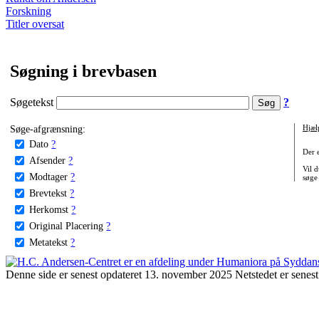
Forskning
Titler oversat
Søgning i brevbasen
Søgetekst
?
Søge-afgrænsning:
Hjæl
Dato
?
Der 
Afsender
?
Vil d
Modtager
?
søge
Brevtekst
?
Herkomst
?
Original Placering
?
Metatekst
?
Denne side er senest opdateret 13. november 2025 Netstedet er senest