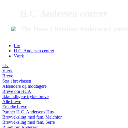
H.C. Andersen centret
The Hans Christian Andersen Centr
Liv
H.C. Andersen centret
Værk
Liv
Værk
Breve
Søg i brevbasen
Afsendere og modtagere
Breve om HCA
Ikke tidligere trykte breve
Alle breve
Enkelte breve
Partner H.C. Andersens Hus
Brevveksling med fam. Melchior
Brevveksling med fam. Serre
Rundt om Andersen