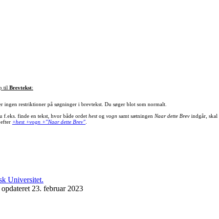
p til
Brevtekst
:
er ingen restriktioner på søgninger i brevtekst. Du søger blot som normalt.
u f.eks. finde en tekst, hvor både ordet
hest
og
vogn
samt sætningen
Naar dette Brev
indgår, skal
 efter
+hest +vogn +"Naar dette Brev"
.
 opdateret 23. februar 2023