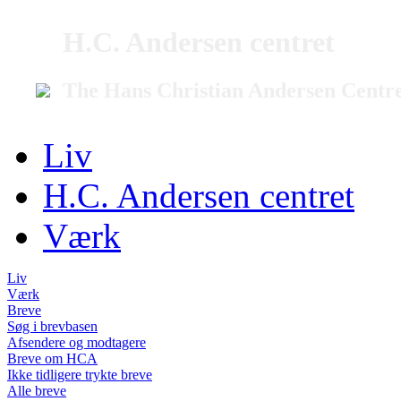
H.C. Andersen centret
The Hans Christian Andersen Centr
Liv
H.C. Andersen centret
Værk
Liv
Værk
Breve
Søg i brevbasen
Afsendere og modtagere
Breve om HCA
Ikke tidligere trykte breve
Alle breve