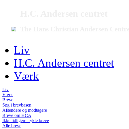
H.C. Andersen centret
The Hans Christian Andersen Centr
Liv
H.C. Andersen centret
Værk
Liv
Værk
Breve
Søg i brevbasen
Afsendere og modtagere
Breve om HCA
Ikke tidligere trykte breve
Alle breve