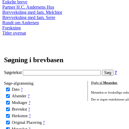
Enkelte breve
Partner H.C. Andersens Hus
Brevveksling med fam. Melchior
Brevveksling med fam. Serre
Rundt om Andersen
Forskning
Titler oversat
Søgning i brevbasen
Søgetekst
?
Søge-afgrænsning:
Hjælp til
Metatekst
:
Dato
?
Metatekst er forskellige reda
Afsender
?
Der er ingen restriktioner på
Modtager
?
Brevtekst
?
Herkomst
?
Original Placering
?
Metatekst
?