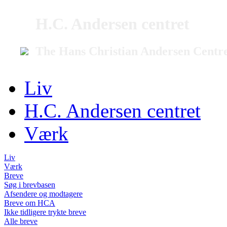
H.C. Andersen centret
The Hans Christian Andersen Centr
Liv
H.C. Andersen centret
Værk
Liv
Værk
Breve
Søg i brevbasen
Afsendere og modtagere
Breve om HCA
Ikke tidligere trykte breve
Alle breve