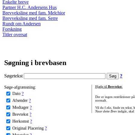
Enkelte breve
Partner H.C. Andersens Hus
Brevveksling med fam. Melchior
Brevveksling med fam. Serre
Rundt om Andersen
Forskning
Titler oversat
Søgning i brevbasen
Søgetekst
?
Søge-afgrænsning:
Hjælp til
Brevtekst
:
Dato
?
Der er ingen restriktioner p
Afsender
?
normalt.
Modtager
?
Vil du f.eks. finde en tekst,
Naar dette Brev
indgår, skal
Brevtekst
?
Herkomst
?
Original Placering
?
Metatekst
?