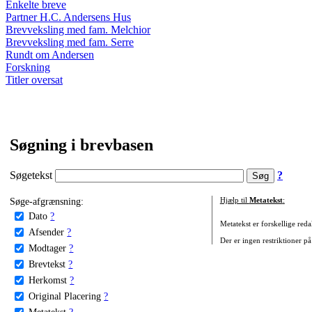
Enkelte breve
Partner H.C. Andersens Hus
Brevveksling med fam. Melchior
Brevveksling med fam. Serre
Rundt om Andersen
Forskning
Titler oversat
Søgning i brevbasen
Søgetekst
?
Søge-afgrænsning:
Hjælp til
Metatekst
:
Dato
?
Metatekst er forskellige reda
Afsender
?
Der er ingen restriktioner på
Modtager
?
Brevtekst
?
Herkomst
?
Original Placering
?
Metatekst
?