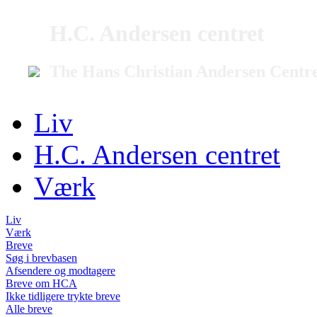
H.C. Andersen centret
The Hans Christian Andersen Centr
Liv
H.C. Andersen centret
Værk
Liv
Værk
Breve
Søg i brevbasen
Afsendere og modtagere
Breve om HCA
Ikke tidligere trykte breve
Alle breve