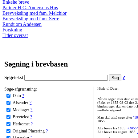
Enkelte breve
Partner H.C. Andersens Hus
Brevveksling med fam. Melchior
Brevveksling med fam. Serre
Rundt om Andersen
Forskning
Titler oversat
Søgning i brevbasen
Søgetekst
?
Søge-afgrænsning:
Hjælp til
Dato
:
Dato
?
Når du søger efter dato er
Afsender
?
(f.eks. er 1855-08-02 den 2
bindestreger skal en dato i c
Modtager
?
undlade søgeord.
Brevtekst
?
Man skal altså søge efter
"18
1855.
Herkomst
?
Alle breve fra 1855:
+1855
Original Placering
?
Alle breve fra august 1855:
Metatekst
?