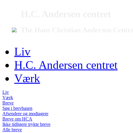
H.C. Andersen centret
The Hans Christian Andersen Centr
Liv
H.C. Andersen centret
Værk
Liv
Værk
Breve
Søg i brevbasen
Afsendere og modtagere
Breve om HCA
Ikke tidligere trykte breve
Alle breve