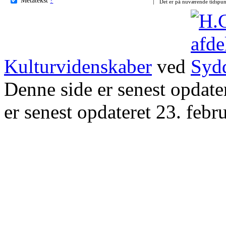
Det er på nuværende tidspun
Kulturvidenskaber
ved
Denne side er senest opdat
er senest opdateret 23. febr