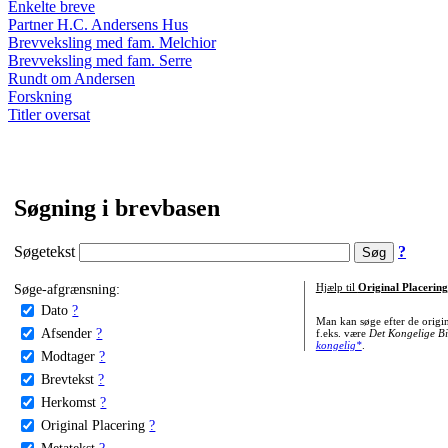
Enkelte breve
Partner H.C. Andersens Hus
Brevveksling med fam. Melchior
Brevveksling med fam. Serre
Rundt om Andersen
Forskning
Titler oversat
Søgning i brevbasen
Søgetekst
?
Søge-afgrænsning:
Hjælp til
Original Placering
Dato
?
Man kan søge efter de origi
Afsender
?
f.eks. være
Det Kongelige Bi
kongelig*
.
Modtager
?
Brevtekst
?
Herkomst
?
Original Placering
?
Metatekst
?