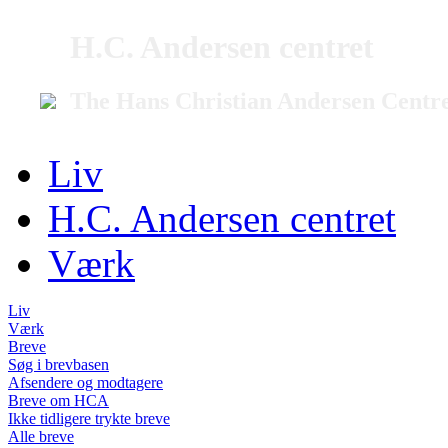
H.C. Andersen centret
The Hans Christian Andersen Centr
Liv
H.C. Andersen centret
Værk
Liv
Værk
Breve
Søg i brevbasen
Afsendere og modtagere
Breve om HCA
Ikke tidligere trykte breve
Alle breve