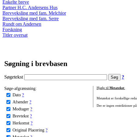
Enkelte breve
Partner H.C. Andersens Hus
Brevveksling med fam. Melchior
Brevveksling med fam. Serre
Rundt om Andersen
Forskning
Titler oversat
Søgning i brevbasen
Søgetekst
?
Søge-afgrænsning:
Hjælp til
Metatekst
:
Dato
?
Metatekst er forskellige reda
Afsender
?
Der er ingen restriktioner på
Modtager
?
Brevtekst
?
Herkomst
?
Original Placering
?
Metatekst
?