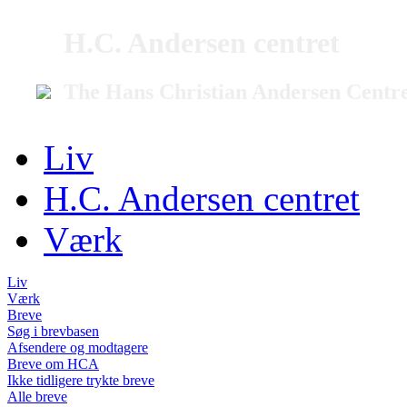
H.C. Andersen centret
The Hans Christian Andersen Centr
Liv
H.C. Andersen centret
Værk
Liv
Værk
Breve
Søg i brevbasen
Afsendere og modtagere
Breve om HCA
Ikke tidligere trykte breve
Alle breve