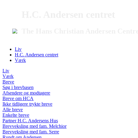
H.C. Andersen centret
The Hans Christian Andersen Centr
Liv
H.C. Andersen centret
Værk
Liv
Værk
Breve
Søg i brevbasen
Afsendere og modtagere
Breve om HCA
Ikke tidligere trykte breve
Alle breve
Enkelte breve
Partner H.C. Andersens Hus
Brevveksling med fam. Melchior
Brevveksling med fam. Serre
Rundt om Andersen