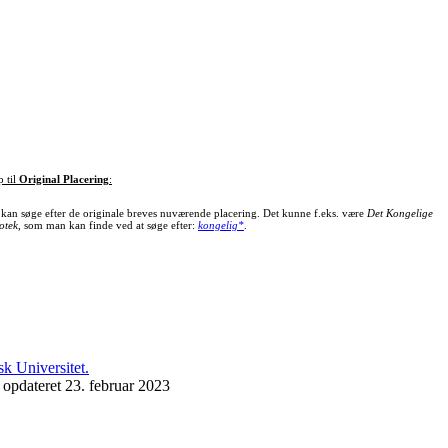
p til
Original Placering
:
kan søge efter de originale breves nuværende placering. Det kunne f.eks. være
Det Kongelige
otek
, som man kan finde ved at søge efter:
kongelig*
.
 opdateret 23. februar 2023