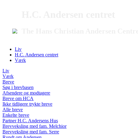
H.C. Andersen centret
The Hans Christian Andersen Centr
Liv
H.C. Andersen centret
Værk
Liv
Værk
Breve
Søg i brevbasen
Afsendere og modtagere
Breve om HCA
Ikke tidligere trykte breve
Alle breve
Enkelte breve
Partner H.C. Andersens Hus
Brevveksling med fam. Melchior
Brevveksling med fam. Serre
Rundt om Andersen