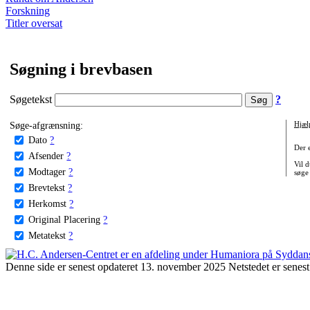
Forskning
Titler oversat
Søgning i brevbasen
Søgetekst
?
Søge-afgrænsning:
Hjæl
Dato
?
Der 
Afsender
?
Vil d
Modtager
?
søge
Brevtekst
?
Herkomst
?
Original Placering
?
Metatekst
?
Denne side er senest opdateret 13. november 2025 Netstedet er senest