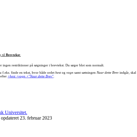
p til
Brevtekst
:
er ingen restriktioner på søgninger i brevtekst. Du søger blot som normalt.
u f.eks. finde en tekst, hvor både ordet
hest
og
vogn
samt sætningen
Naar dette Brev
indgår, skal
 efter
+hest +vogn +"Naar dette Brev"
.
 opdateret 23. februar 2023