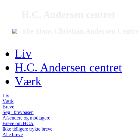
H.C. Andersen centret
The Hans Christian Andersen Centr
Liv
H.C. Andersen centret
Værk
Liv
Værk
Breve
Søg i brevbasen
Afsendere og modtagere
Breve om HCA
Ikke tidligere trykte breve
Alle breve