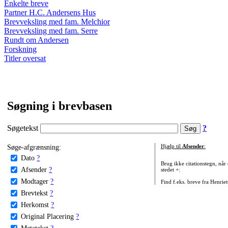
Enkelte breve
Partner H.C. Andersens Hus
Brevveksling med fam. Melchior
Brevveksling med fam. Serre
Rundt om Andersen
Forskning
Titler oversat
Søgning i brevbasen
Søgetekst
?
Søge-afgrænsning:
Hjælp til
Afsender
:
Dato
?
Brug ikke citationstegn, når
Afsender
?
stedet +:
Modtager
?
Find f.eks. breve fra Henrie
Brevtekst
?
Herkomst
?
Original Placering
?
Metatekst
?