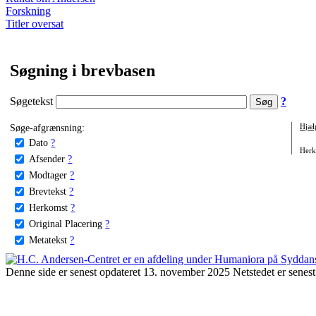
Forskning
Titler oversat
Søgning i brevbasen
Søgetekst
?
Søge-afgrænsning:
Hjæl
Dato
?
Herko
Afsender
?
Modtager
?
Brevtekst
?
Herkomst
?
Original Placering
?
Metatekst
?
Denne side er senest opdateret 13. november 2025 Netstedet er senest