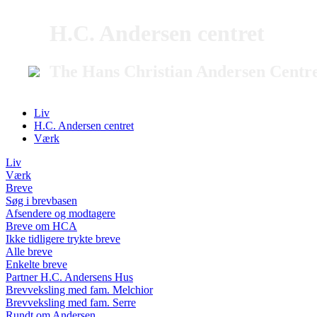
H.C. Andersen centret
The Hans Christian Andersen Centr
Liv
H.C. Andersen centret
Værk
Liv
Værk
Breve
Søg i brevbasen
Afsendere og modtagere
Breve om HCA
Ikke tidligere trykte breve
Alle breve
Enkelte breve
Partner H.C. Andersens Hus
Brevveksling med fam. Melchior
Brevveksling med fam. Serre
Rundt om Andersen