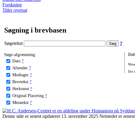
Forskning
Titler oversat
Søgning i brevbasen
Søgetekst
?
Søge-afgrænsning:
Hjæl
Dato
?
Metat
Afsender
?
Der e
Modtager
?
Brevtekst
?
Herkomst
?
Original Placering
?
Metatekst
?
Denne side er senest opdateret 13. november 2025 Netstedet er senest