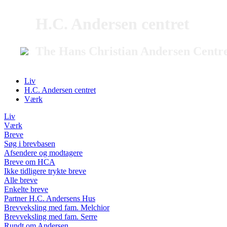
H.C. Andersen centret
The Hans Christian Andersen Centr
Liv
H.C. Andersen centret
Værk
Liv
Værk
Breve
Søg i brevbasen
Afsendere og modtagere
Breve om HCA
Ikke tidligere trykte breve
Alle breve
Enkelte breve
Partner H.C. Andersens Hus
Brevveksling med fam. Melchior
Brevveksling med fam. Serre
Rundt om Andersen