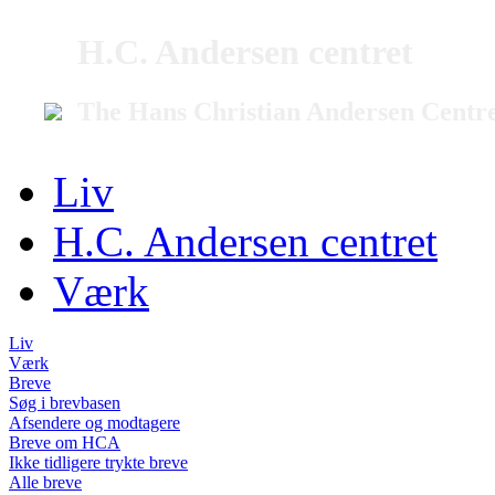
H.C. Andersen centret
The Hans Christian Andersen Centr
Liv
H.C. Andersen centret
Værk
Liv
Værk
Breve
Søg i brevbasen
Afsendere og modtagere
Breve om HCA
Ikke tidligere trykte breve
Alle breve