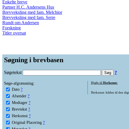
Enkelte breve
Partner H.C. Andersens Hus
Brevveksling med fam. Melchior
Brevveksling med fam. Serre
Rundt om Andersen
Forskning
Titler oversat
Søgning i brevbasen
Søgetekst
?
Søge-afgrænsning:
Hjælp til
Herkomst
:
Dato
?
Herkomst: kilden til den digi
Afsender
?
Modtager
?
Brevtekst
?
Herkomst
?
Original Placering
?
Metatekst
?