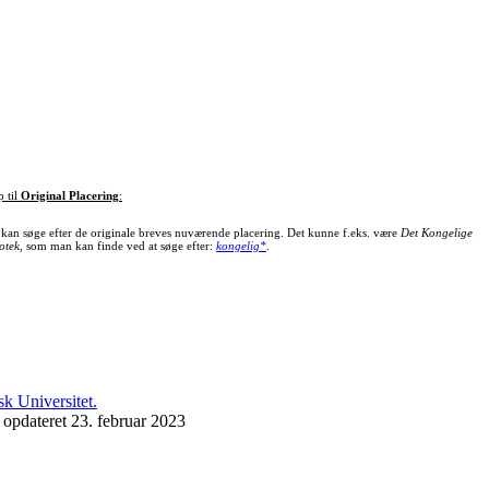
p til
Original Placering
:
kan søge efter de originale breves nuværende placering. Det kunne f.eks. være
Det Kongelige
otek
, som man kan finde ved at søge efter:
kongelig*
.
 opdateret 23. februar 2023