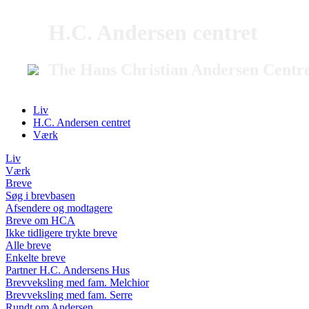
H.C. Andersen centret
The Hans Christian Andersen Centr
Liv
H.C. Andersen centret
Værk
Liv
Værk
Breve
Søg i brevbasen
Afsendere og modtagere
Breve om HCA
Ikke tidligere trykte breve
Alle breve
Enkelte breve
Partner H.C. Andersens Hus
Brevveksling med fam. Melchior
Brevveksling med fam. Serre
Rundt om Andersen