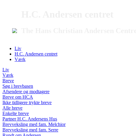
H.C. Andersen centret
The Hans Christian Andersen Centr
Liv
H.C. Andersen centret
Værk
Liv
Værk
Breve
Søg i brevbasen
Afsendere og modtagere
Breve om HCA
Ikke tidligere trykte breve
Alle breve
Enkelte breve
Partner H.C. Andersens Hus
Brevveksling med fam. Melchior
Brevveksling med fam. Serre
Rundt om Andersen