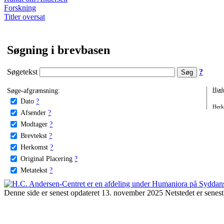
Forskning
Titler oversat
Søgning i brevbasen
Søgetekst
?
Søge-afgrænsning:
Hjæl
Dato
?
Herko
Afsender
?
Modtager
?
Brevtekst
?
Herkomst
?
Original Placering
?
Metatekst
?
Denne side er senest opdateret 13. november 2025 Netstedet er senest