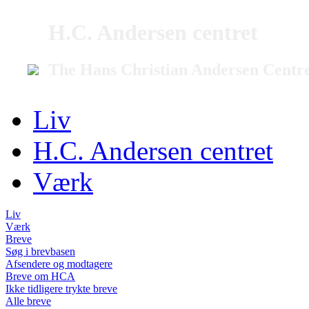
H.C. Andersen centret
The Hans Christian Andersen Centr
Liv
H.C. Andersen centret
Værk
Liv
Værk
Breve
Søg i brevbasen
Afsendere og modtagere
Breve om HCA
Ikke tidligere trykte breve
Alle breve