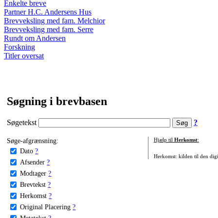
Enkelte breve
Partner H.C. Andersens Hus
Brevveksling med fam. Melchior
Brevveksling med fam. Serre
Rundt om Andersen
Forskning
Titler oversat
Søgning i brevbasen
Søgetekst
?
Søge-afgrænsning:
Hjælp til
Herkomst
:
Dato
?
Herkomst: kilden til den digi
Afsender
?
Modtager
?
Brevtekst
?
Herkomst
?
Original Placering
?
Metatekst
?