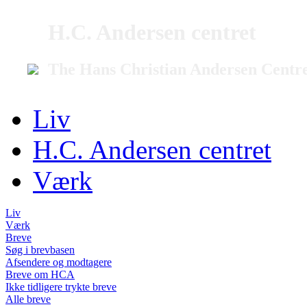
H.C. Andersen centret
The Hans Christian Andersen Centr
Liv
H.C. Andersen centret
Værk
Liv
Værk
Breve
Søg i brevbasen
Afsendere og modtagere
Breve om HCA
Ikke tidligere trykte breve
Alle breve