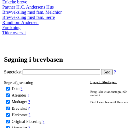
Enkelte breve
Partner H.C. Andersens Hus
Brevveksling med fam. Melchior
Brevveksling med fam. Serre
Rundt om Andersen
Forskning
Titler oversat
Søgning i brevbasen
Søgetekst
?
Søge-afgrænsning:
Hjælp til
Modtager
:
Dato
?
Brug ikke citationstegn, når
Afsender
?
stedet +:
Modtager
?
Find f.eks. breve til Henriet
Brevtekst
?
Herkomst
?
Original Placering
?
Metatekst
?