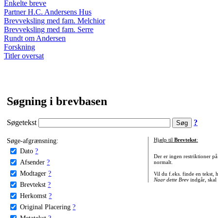
Enkelte breve
Partner H.C. Andersens Hus
Brevveksling med fam. Melchior
Brevveksling med fam. Serre
Rundt om Andersen
Forskning
Titler oversat
Søgning i brevbasen
Søgetekst
?
Søge-afgrænsning:
Hjælp til
Brevtekst
:
Dato
?
Der er ingen restriktioner p
Afsender
?
normalt.
Modtager
?
Vil du f.eks. finde en tekst,
Naar dette Brev
indgår, skal
Brevtekst
?
Herkomst
?
Original Placering
?
Metatekst
?