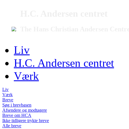
H.C. Andersen centret
The Hans Christian Andersen Centr
Liv
H.C. Andersen centret
Værk
Liv
Værk
Breve
Søg i brevbasen
Afsendere og modtagere
Breve om HCA
Ikke tidligere trykte breve
Alle breve