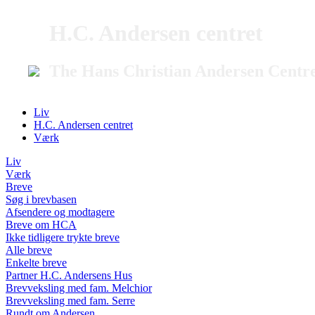
H.C. Andersen centret
The Hans Christian Andersen Centr
Liv
H.C. Andersen centret
Værk
Liv
Værk
Breve
Søg i brevbasen
Afsendere og modtagere
Breve om HCA
Ikke tidligere trykte breve
Alle breve
Enkelte breve
Partner H.C. Andersens Hus
Brevveksling med fam. Melchior
Brevveksling med fam. Serre
Rundt om Andersen