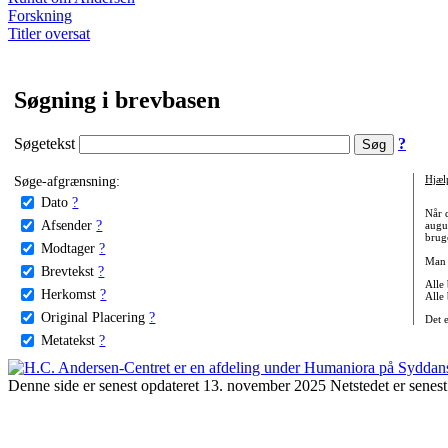
Forskning
Titler oversat
Søgning i brevbasen
Søgetekst
?
Søge-afgrænsning:
Hjæl
Dato
?
Når 
Afsender
?
augu
bruge
Modtager
?
Man 
Brevtekst
?
Alle
Herkomst
?
Alle
Original Placering
?
Det 
Metatekst
?
Denne side er senest opdateret 13. november 2025 Netstedet er senest