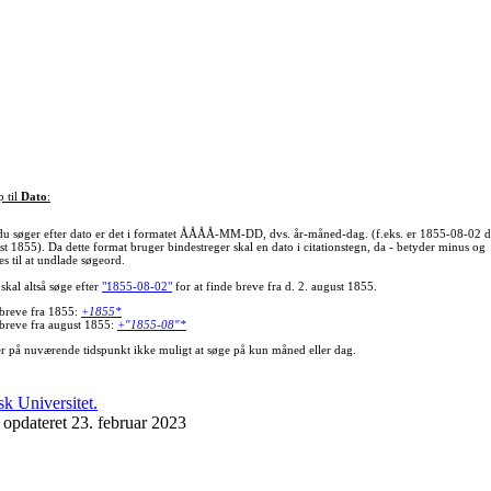
p til
Dato
:
du søger efter dato er det i formatet ÅÅÅÅ-MM-DD, dvs. år-måned-dag. (f.eks. er 1855-08-02 d
st 1855). Da dette format bruger bindestreger skal en dato i citationstegn, da - betyder minus og
s til at undlade søgeord.
skal altså søge efter
"1855-08-02"
for at finde breve fra d. 2. august 1855.
 breve fra 1855:
+1855*
 breve fra august 1855:
+"1855-08"*
er på nuværende tidspunkt ikke muligt at søge på kun måned eller dag.
 opdateret 23. februar 2023