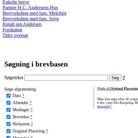
Enkelte breve
Partner H.C. Andersens Hus
Brevveksling med fam. Melchior
Brevveksling med fam. Serre
Rundt om Andersen
Forskning
Titler oversat
Søgning i brevbasen
Søgetekst
?
Søge-afgrænsning:
Hjælp til
Original Placering
Dato
?
Man kan søge efter de origi
Afsender
?
f.eks. være
Det Kongelige Bi
kongelig*
.
Modtager
?
Brevtekst
?
Herkomst
?
Original Placering
?
Metatekst
?