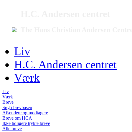
H.C. Andersen centret
The Hans Christian Andersen Centr
Liv
H.C. Andersen centret
Værk
Liv
Værk
Breve
Søg i brevbasen
Afsendere og modtagere
Breve om HCA
Ikke tidligere trykte breve
Alle breve