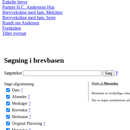
Enkelte breve
Partner H.C. Andersens Hus
Brevveksling med fam. Melchior
Brevveksling med fam. Serre
Rundt om Andersen
Forskning
Titler oversat
Søgning i brevbasen
Søgetekst
?
Søge-afgrænsning:
Hjælp til
Metatekst
:
Dato
?
Metatekst er forskellige reda
Afsender
?
Der er ingen restriktioner på
Modtager
?
Brevtekst
?
Herkomst
?
Original Placering
?
Metatekst
?