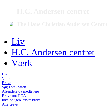
H.C. Andersen centret
The Hans Christian Andersen Centr
Liv
H.C. Andersen centret
Værk
Liv
Værk
Breve
Søg i brevbasen
Afsendere og modtagere
Breve om HCA
Ikke tidligere trykte breve
Alle breve