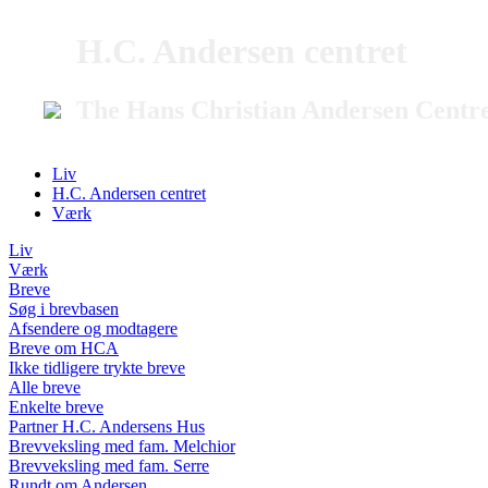
H.C. Andersen centret
The Hans Christian Andersen Centr
Liv
H.C. Andersen centret
Værk
Liv
Værk
Breve
Søg i brevbasen
Afsendere og modtagere
Breve om HCA
Ikke tidligere trykte breve
Alle breve
Enkelte breve
Partner H.C. Andersens Hus
Brevveksling med fam. Melchior
Brevveksling med fam. Serre
Rundt om Andersen