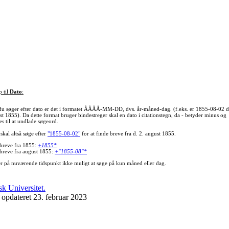
p til
Dato
:
du søger efter dato er det i formatet ÅÅÅÅ-MM-DD, dvs. år-måned-dag. (f.eks. er 1855-08-02 d
st 1855). Da dette format bruger bindestreger skal en dato i citationstegn, da - betyder minus og
s til at undlade søgeord.
skal altså søge efter
"1855-08-02"
for at finde breve fra d. 2. august 1855.
 breve fra 1855:
+1855*
 breve fra august 1855:
+"1855-08"*
er på nuværende tidspunkt ikke muligt at søge på kun måned eller dag.
 opdateret 23. februar 2023