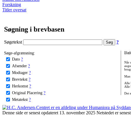
Forskning
Titler oversat
Søgning i brevbasen
Søgetekst
?
Søge-afgrænsning:
Hjæl
Dato
?
Når 
Afsender
?
augu
bruge
Modtager
?
Man 
Brevtekst
?
Alle
Herkomst
?
Alle
Original Placering
?
Det 
Metatekst
?
Denne side er senest opdateret 13. november 2025 Netstedet er senest