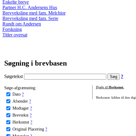
Enkelte breve
Partner H.C. Andersens Hus
Brevveksling med fam. Melchior
Brevveksling med fam. Serre
Rundt om Andersen
Forskning
Titler oversat
Søgning i brevbasen
Søgetekst
?
Søge-afgrænsning:
Hjælp til
Herkomst
:
Dato
?
Herkomst: kilden til den digi
Afsender
?
Modtager
?
Brevtekst
?
Herkomst
?
Original Placering
?
Metatekst
?