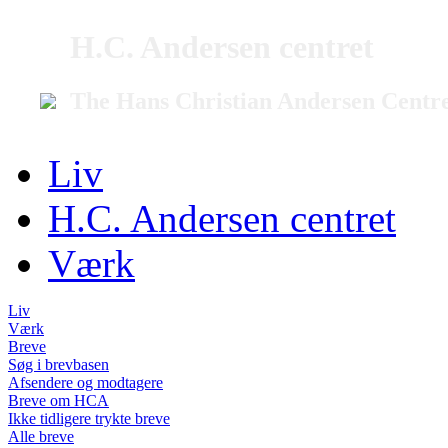
H.C. Andersen centret
The Hans Christian Andersen Centr
Liv
H.C. Andersen centret
Værk
Liv
Værk
Breve
Søg i brevbasen
Afsendere og modtagere
Breve om HCA
Ikke tidligere trykte breve
Alle breve