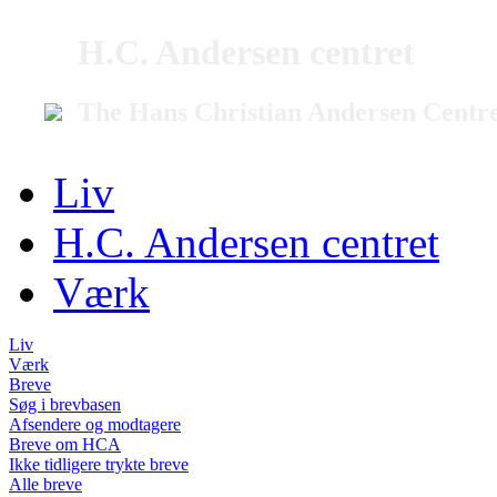
H.C. Andersen centret
The Hans Christian Andersen Centr
Liv
H.C. Andersen centret
Værk
Liv
Værk
Breve
Søg i brevbasen
Afsendere og modtagere
Breve om HCA
Ikke tidligere trykte breve
Alle breve