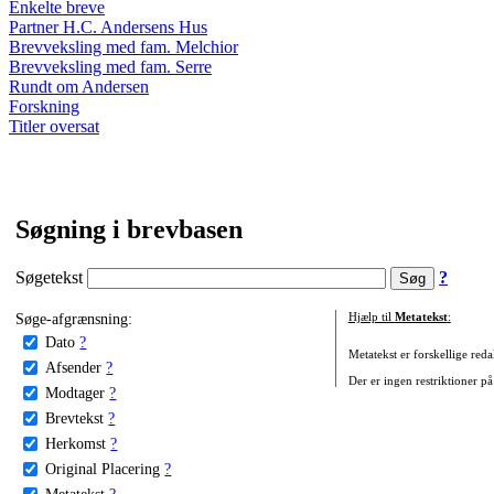
Enkelte breve
Partner H.C. Andersens Hus
Brevveksling med fam. Melchior
Brevveksling med fam. Serre
Rundt om Andersen
Forskning
Titler oversat
Søgning i brevbasen
Søgetekst
?
Søge-afgrænsning:
Hjælp til
Metatekst
:
Dato
?
Metatekst er forskellige reda
Afsender
?
Der er ingen restriktioner på
Modtager
?
Brevtekst
?
Herkomst
?
Original Placering
?
Metatekst
?