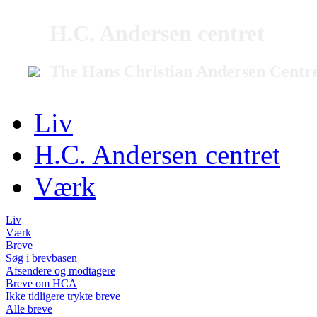
H.C. Andersen centret
The Hans Christian Andersen Centr
Liv
H.C. Andersen centret
Værk
Liv
Værk
Breve
Søg i brevbasen
Afsendere og modtagere
Breve om HCA
Ikke tidligere trykte breve
Alle breve