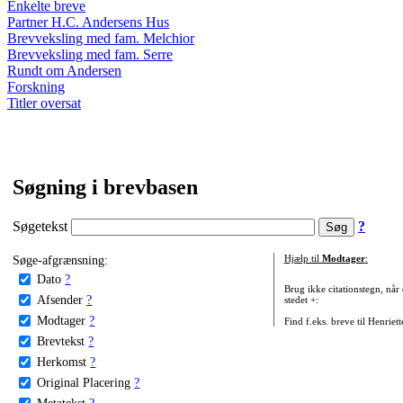
Enkelte breve
Partner H.C. Andersens Hus
Brevveksling med fam. Melchior
Brevveksling med fam. Serre
Rundt om Andersen
Forskning
Titler oversat
Søgning i brevbasen
Søgetekst
?
Søge-afgrænsning:
Hjælp til
Modtager
:
Dato
?
Brug ikke citationstegn, når
Afsender
?
stedet +:
Modtager
?
Find f.eks. breve til Henriet
Brevtekst
?
Herkomst
?
Original Placering
?
Metatekst
?