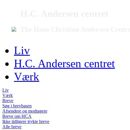
H.C. Andersen centret
The Hans Christian Andersen Centr
Liv
H.C. Andersen centret
Værk
Liv
Værk
Breve
Søg i brevbasen
Afsendere og modtagere
Breve om HCA
Ikke tidligere trykte breve
Alle breve