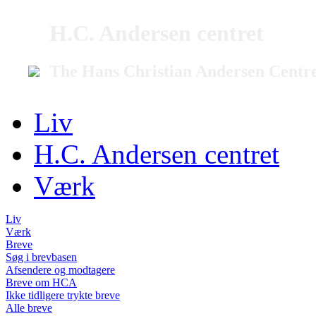
H.C. Andersen centret
The Hans Christian Andersen Centr
Liv
H.C. Andersen centret
Værk
Liv
Værk
Breve
Søg i brevbasen
Afsendere og modtagere
Breve om HCA
Ikke tidligere trykte breve
Alle breve