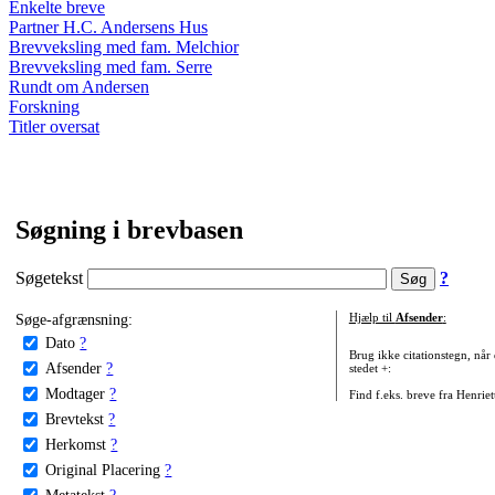
Enkelte breve
Partner H.C. Andersens Hus
Brevveksling med fam. Melchior
Brevveksling med fam. Serre
Rundt om Andersen
Forskning
Titler oversat
Søgning i brevbasen
Søgetekst
?
Søge-afgrænsning:
Hjælp til
Afsender
:
Dato
?
Brug ikke citationstegn, når
Afsender
?
stedet +:
Modtager
?
Find f.eks. breve fra Henrie
Brevtekst
?
Herkomst
?
Original Placering
?
Metatekst
?