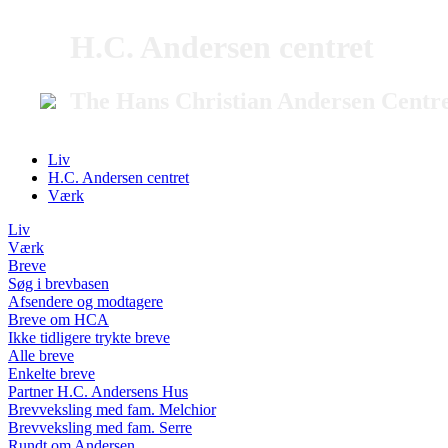
H.C. Andersen centret
The Hans Christian Andersen Centr
Liv
H.C. Andersen centret
Værk
Liv
Værk
Breve
Søg i brevbasen
Afsendere og modtagere
Breve om HCA
Ikke tidligere trykte breve
Alle breve
Enkelte breve
Partner H.C. Andersens Hus
Brevveksling med fam. Melchior
Brevveksling med fam. Serre
Rundt om Andersen