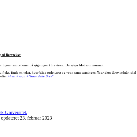
p til
Brevtekst
:
er ingen restriktioner på søgninger i brevtekst. Du søger blot som normalt.
u f.eks. finde en tekst, hvor både ordet
hest
og
vogn
samt sætningen
Naar dette Brev
indgår, skal
 efter
+hest +vogn +"Naar dette Brev"
.
 opdateret 23. februar 2023