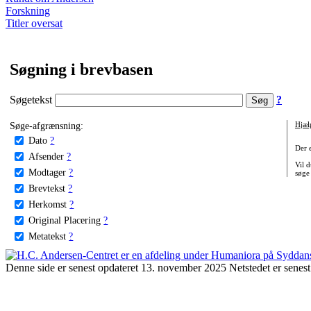
Forskning
Titler oversat
Søgning i brevbasen
Søgetekst
?
Søge-afgrænsning:
Hjæl
Dato
?
Der 
Afsender
?
Vil d
Modtager
?
søge
Brevtekst
?
Herkomst
?
Original Placering
?
Metatekst
?
Denne side er senest opdateret 13. november 2025 Netstedet er senest