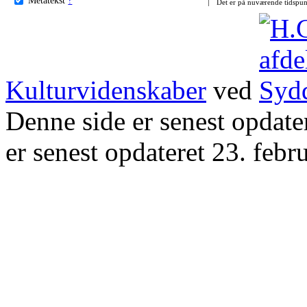
Det er på nuværende tidspun
Kulturvidenskaber
ved
Denne side er senest opdat
er senest opdateret 23. febr