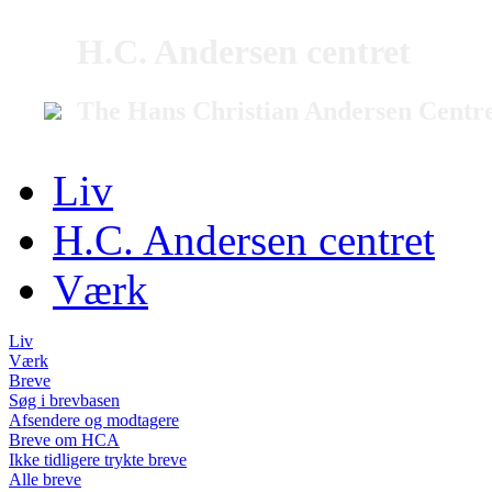
H.C. Andersen centret
The Hans Christian Andersen Centr
Liv
H.C. Andersen centret
Værk
Liv
Værk
Breve
Søg i brevbasen
Afsendere og modtagere
Breve om HCA
Ikke tidligere trykte breve
Alle breve