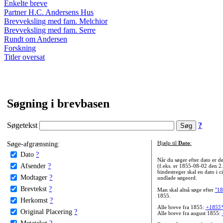
Enkelte breve
Partner H.C. Andersens Hus
Brevveksling med fam. Melchior
Brevveksling med fam. Serre
Rundt om Andersen
Forskning
Titler oversat
Søgning i brevbasen
Søgetekst
?
Søge-afgrænsning:
Hjælp til
Dato
:
Dato
?
Når du søger efter dato er
Afsender
?
(f.eks. er 1855-08-02 den 2
bindestreger skal en dato i c
Modtager
?
undlade søgeord.
Brevtekst
?
Man skal altså søge efter
"18
1855.
Herkomst
?
Alle breve fra 1855:
+1855
Original Placering
?
Alle breve fra august 1855:
Metatekst
?