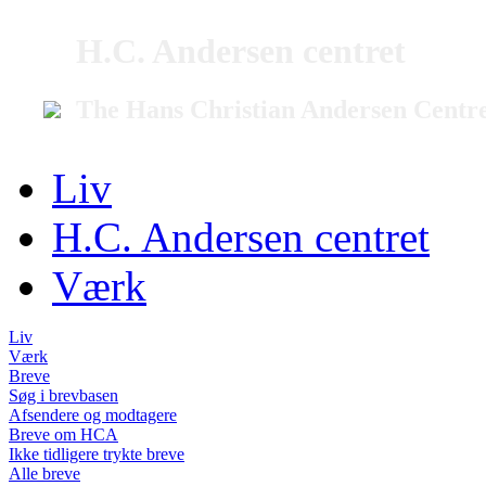
H.C. Andersen centret
The Hans Christian Andersen Centr
Liv
H.C. Andersen centret
Værk
Liv
Værk
Breve
Søg i brevbasen
Afsendere og modtagere
Breve om HCA
Ikke tidligere trykte breve
Alle breve