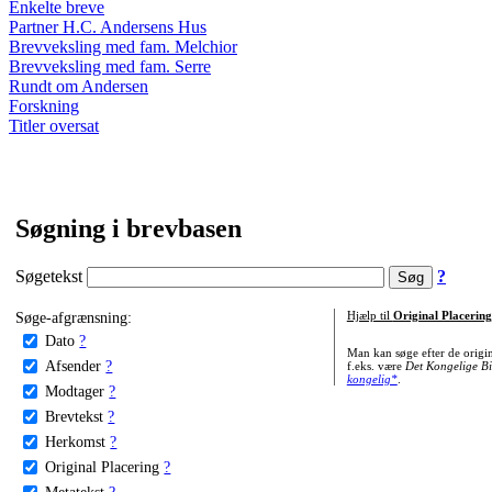
Enkelte breve
Partner H.C. Andersens Hus
Brevveksling med fam. Melchior
Brevveksling med fam. Serre
Rundt om Andersen
Forskning
Titler oversat
Søgning i brevbasen
Søgetekst
?
Søge-afgrænsning:
Hjælp til
Original Placering
Dato
?
Man kan søge efter de origi
Afsender
?
f.eks. være
Det Kongelige Bi
kongelig*
.
Modtager
?
Brevtekst
?
Herkomst
?
Original Placering
?
Metatekst
?