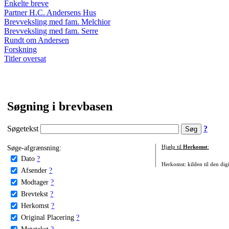
Enkelte breve
Partner H.C. Andersens Hus
Brevveksling med fam. Melchior
Brevveksling med fam. Serre
Rundt om Andersen
Forskning
Titler oversat
Søgning i brevbasen
Søgetekst
?
Søge-afgrænsning:
Hjælp til
Herkomst
:
Dato
?
Herkomst: kilden til den digi
Afsender
?
Modtager
?
Brevtekst
?
Herkomst
?
Original Placering
?
Metatekst
?