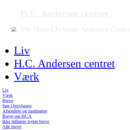
H.C. Andersen centret
The Hans Christian Andersen Centr
Liv
H.C. Andersen centret
Værk
Liv
Værk
Breve
Søg i brevbasen
Afsendere og modtagere
Breve om HCA
Ikke tidligere trykte breve
Alle breve