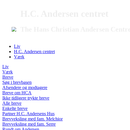
H.C. Andersen centret
The Hans Christian Andersen Centr
Liv
H.C. Andersen centret
Værk
Liv
Værk
Breve
Søg i brevbasen
Afsendere og modtagere
Breve om HCA
Ikke tidligere trykte breve
Alle breve
Enkelte breve
Partner H.C. Andersens Hus
Brevveksling med fam. Melchior
Brevveksling med fam. Serre
Rundt om Andersen