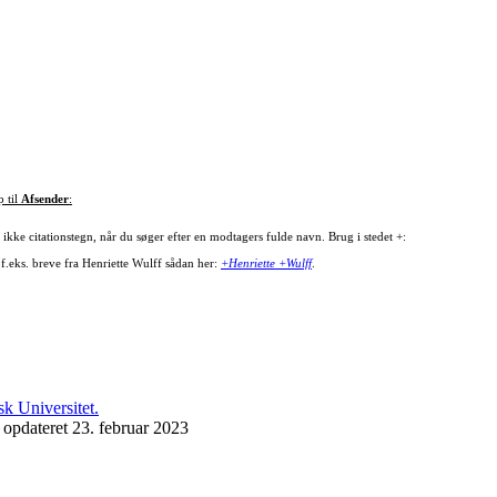
p til
Afsender
:
ikke citationstegn, når du søger efter en modtagers fulde navn. Brug i stedet +:
 f.eks. breve fra Henriette Wulff sådan her:
+Henriette +Wulff
.
 opdateret 23. februar 2023