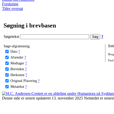
Forskning
Titler oversat
Søgning i brevbasen
Søgetekst
?
Søge-afgrænsning:
Hjæl
Dato
?
Brug 
Afsender
?
Find
Modtager
?
Brevtekst
?
Herkomst
?
Original Placering
?
Metatekst
?
Denne side er senest opdateret 13. november 2025 Netstedet er senest