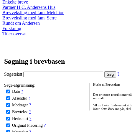
Enkelte breve
Partner H.C. Andersens Hus
Brevveksling med fam. Melchior
Brevveksling med fam. Serre
Rundt om Andersen
Forskning
Titler oversat
Søgning i brevbasen
Søgetekst
?
Søge-afgrænsning:
Hjælp til
Brevtekst
:
Dato
?
Der er ingen restriktioner p
Afsender
?
normalt.
Modtager
?
Vil du f.eks. finde en tekst,
Naar dette Brev
indgår, skal
Brevtekst
?
Herkomst
?
Original Placering
?
Metatekst
?