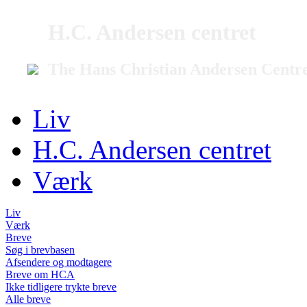
H.C. Andersen centret
The Hans Christian Andersen Centr
Liv
H.C. Andersen centret
Værk
Liv
Værk
Breve
Søg i brevbasen
Afsendere og modtagere
Breve om HCA
Ikke tidligere trykte breve
Alle breve