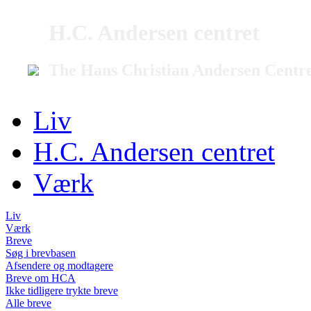
H.C. Andersen centret
The Hans Christian Andersen Centr
Liv
H.C. Andersen centret
Værk
Liv
Værk
Breve
Søg i brevbasen
Afsendere og modtagere
Breve om HCA
Ikke tidligere trykte breve
Alle breve