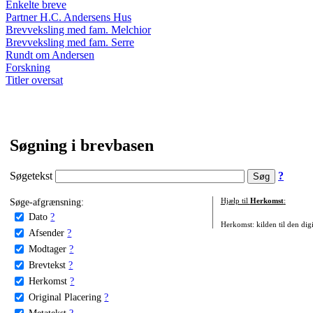
Enkelte breve
Partner H.C. Andersens Hus
Brevveksling med fam. Melchior
Brevveksling med fam. Serre
Rundt om Andersen
Forskning
Titler oversat
Søgning i brevbasen
Søgetekst
?
Søge-afgrænsning:
Hjælp til
Herkomst
:
Dato
?
Herkomst: kilden til den digi
Afsender
?
Modtager
?
Brevtekst
?
Herkomst
?
Original Placering
?
Metatekst
?