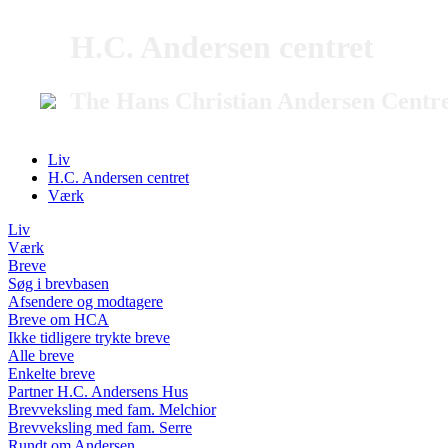
H.C. Andersen centret
The Hans Christian Andersen Centr
Liv
H.C. Andersen centret
Værk
Liv
Værk
Breve
Søg i brevbasen
Afsendere og modtagere
Breve om HCA
Ikke tidligere trykte breve
Alle breve
Enkelte breve
Partner H.C. Andersens Hus
Brevveksling med fam. Melchior
Brevveksling med fam. Serre
Rundt om Andersen