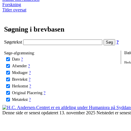
Forskning
Titler oversat
Søgning i brevbasen
Søgetekst
?
Søge-afgrænsning:
Hjæl
Dato
?
Herko
Afsender
?
Modtager
?
Brevtekst
?
Herkomst
?
Original Placering
?
Metatekst
?
Denne side er senest opdateret 13. november 2025 Netstedet er senest