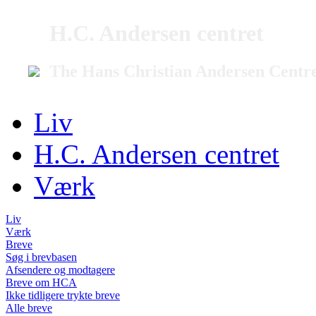
H.C. Andersen centret
The Hans Christian Andersen Centr
Liv
H.C. Andersen centret
Værk
Liv
Værk
Breve
Søg i brevbasen
Afsendere og modtagere
Breve om HCA
Ikke tidligere trykte breve
Alle breve