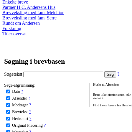
Enkelte breve
Partner H.C. Andersens Hus
Brevveksling med fam. Melchior
Brevveksling med fam. Serre
Rundt om Andersen
Forskning
Titler oversat
Søgning i brevbasen
Søgetekst
?
Søge-afgrænsning:
Hjælp til
Afsender
:
Dato
?
Brug ikke citationstegn, når
Afsender
?
stedet +:
Modtager
?
Find f.eks. breve fra Henrie
Brevtekst
?
Herkomst
?
Original Placering
?
Metatekst
?