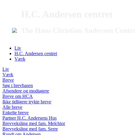
H.C. Andersen centret
The Hans Christian Andersen Centr
Liv
H.C. Andersen centret
Værk
Liv
Værk
Breve
Søg i brevbasen
Afsendere og modtagere
Breve om HCA
Ikke tidligere trykte breve
Alle breve
Enkelte breve
Partner H.C. Andersens Hus
Brevveksling med fam. Melchior
Brevveksling med fam. Serre
Rundt om Andersen