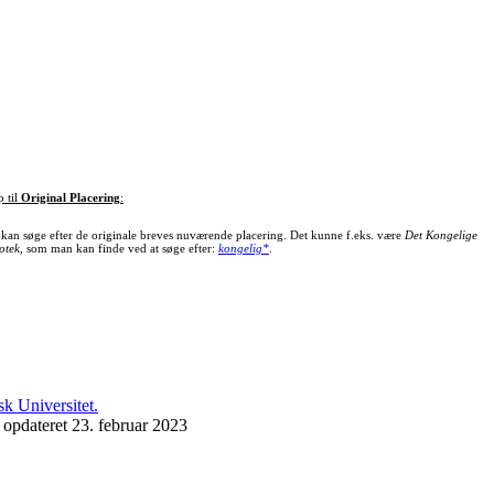
p til
Original Placering
:
kan søge efter de originale breves nuværende placering. Det kunne f.eks. være
Det Kongelige
otek
, som man kan finde ved at søge efter:
kongelig*
.
 opdateret 23. februar 2023