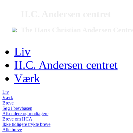
H.C. Andersen centret
The Hans Christian Andersen Centr
Liv
H.C. Andersen centret
Værk
Liv
Værk
Breve
Søg i brevbasen
Afsendere og modtagere
Breve om HCA
Ikke tidligere trykte breve
Alle breve