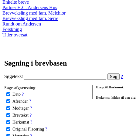
Enkelte breve
Partner H.C. Andersens Hus
Brevveksling med fam. Melchior
Brevveksling med fam. Serre
Rundt om Andersen
Forskning
Titler oversat
Søgning i brevbasen
Søgetekst
?
Søge-afgrænsning:
Hjælp til
Herkomst
:
Dato
?
Herkomst: kilden til den digi
Afsender
?
Modtager
?
Brevtekst
?
Herkomst
?
Original Placering
?
Metatekst
?