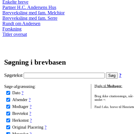
Enkelte breve
Partner H.C. Andersens Hus
Brevveksling med fam. Melchior
Brevveksling med fam. Serre
Rundt om Andersen
Forskning
Titler oversat
Søgning i brevbasen
Søgetekst
?
Søge-afgrænsning:
Hjælp til
Modtager
:
Dato
?
Brug ikke citationstegn, når
Afsender
?
stedet +:
Modtager
?
Find f.eks. breve til Henriet
Brevtekst
?
Herkomst
?
Original Placering
?
Metatekst
?