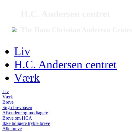
H.C. Andersen centret
The Hans Christian Andersen Centr
Liv
H.C. Andersen centret
Værk
Liv
Værk
Breve
Søg i brevbasen
Afsendere og modtagere
Breve om HCA
Ikke tidligere trykte breve
Alle breve