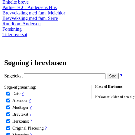
Enkelte breve
Partner H.C. Andersens Hus
Brevveksling med fam. Melchior
Brevveksling med fam. Serre
Rundt om Andersen
Forskning
Titler oversat
Søgning i brevbasen
Søgetekst
?
Søge-afgrænsning:
Hjælp til
Herkomst
:
Dato
?
Herkomst: kilden til den digi
Afsender
?
Modtager
?
Brevtekst
?
Herkomst
?
Original Placering
?
Metatekst
?