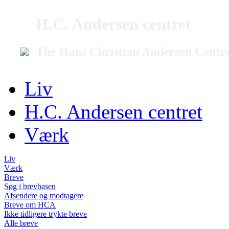
H.C. Andersen centret
The Hans Christian Andersen Centr
Liv
H.C. Andersen centret
Værk
Liv
Værk
Breve
Søg i brevbasen
Afsendere og modtagere
Breve om HCA
Ikke tidligere trykte breve
Alle breve