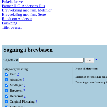
Enkelte breve
Partner H.C. Andersens Hus
Brevveksling med fam. Melchior
Brevveksling med fam. Serre
Rundt om Andersen
Forskning
Titler oversat
Søgning i brevbasen
Søgetekst
?
Søge-afgrænsning:
Hjælp til
Metatekst
:
Dato
?
Metatekst er forskellige reda
Afsender
?
Der er ingen restriktioner på
Modtager
?
Brevtekst
?
Herkomst
?
Original Placering
?
Metatekst
?