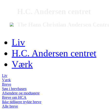
H.C. Andersen centret
The Hans Christian Andersen Centr
Liv
H.C. Andersen centret
Værk
Liv
Værk
Breve
Søg i brevbasen
Afsendere og modtagere
Breve om HCA
Ikke tidligere trykte breve
Alle breve