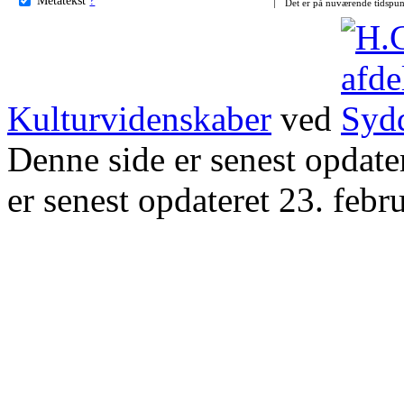
Det er på nuværende tidspun
Kulturvidenskaber
ved
Denne side er senest opdat
er senest opdateret 23. febr