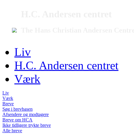
H.C. Andersen centret
The Hans Christian Andersen Centr
Liv
H.C. Andersen centret
Værk
Liv
Værk
Breve
Søg i brevbasen
Afsendere og modtagere
Breve om HCA
Ikke tidligere trykte breve
Alle breve