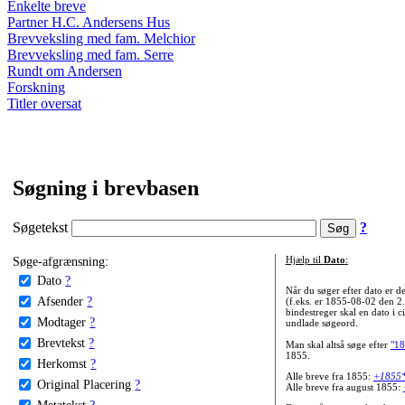
Enkelte breve
Partner H.C. Andersens Hus
Brevveksling med fam. Melchior
Brevveksling med fam. Serre
Rundt om Andersen
Forskning
Titler oversat
Søgning i brevbasen
Søgetekst
?
Søge-afgrænsning:
Hjælp til
Dato
:
Dato
?
Når du søger efter dato er
Afsender
?
(f.eks. er 1855-08-02 den 2
bindestreger skal en dato i c
Modtager
?
undlade søgeord.
Brevtekst
?
Man skal altså søge efter
"18
1855.
Herkomst
?
Alle breve fra 1855:
+1855
Original Placering
?
Alle breve fra august 1855:
Metatekst
?