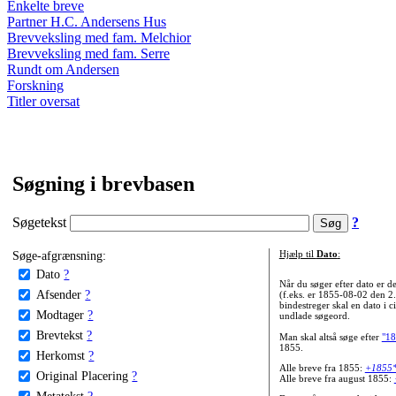
Enkelte breve
Partner H.C. Andersens Hus
Brevveksling med fam. Melchior
Brevveksling med fam. Serre
Rundt om Andersen
Forskning
Titler oversat
Søgning i brevbasen
Søgetekst
?
Søge-afgrænsning:
Hjælp til
Dato
:
Dato
?
Når du søger efter dato er
Afsender
?
(f.eks. er 1855-08-02 den 2
bindestreger skal en dato i c
Modtager
?
undlade søgeord.
Brevtekst
?
Man skal altså søge efter
"18
1855.
Herkomst
?
Alle breve fra 1855:
+1855
Original Placering
?
Alle breve fra august 1855:
Metatekst
?