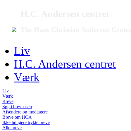
H.C. Andersen centret
The Hans Christian Andersen Centr
Liv
H.C. Andersen centret
Værk
Liv
Værk
Breve
Søg i brevbasen
Afsendere og modtagere
Breve om HCA
Ikke tidligere trykte breve
Alle breve