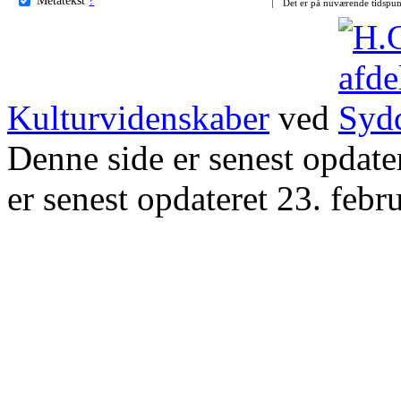
Det er på nuværende tidspun
Kulturvidenskaber
ved
Denne side er senest opdat
er senest opdateret 23. febr