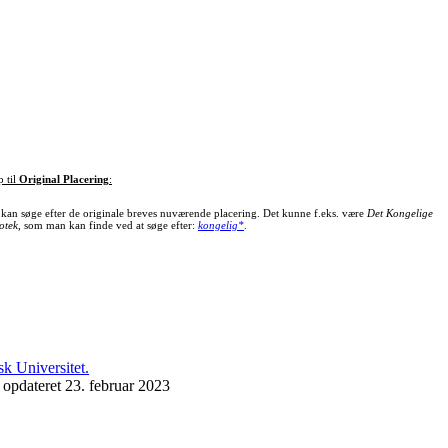
p til
Original Placering
:
kan søge efter de originale breves nuværende placering. Det kunne f.eks. være
Det Kongelige
otek
, som man kan finde ved at søge efter:
kongelig*
.
 opdateret 23. februar 2023