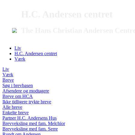
H.C. Andersen centret
The Hans Christian Andersen Centr
Liv
H.C. Andersen centret
Værk
Liv
Værk
Breve
Søg i brevbasen
Afsendere og modtagere
Breve om HCA
Ikke tidligere trykte breve
Alle breve
Enkelte breve
Partner H.C. Andersens Hus
Brevveksling med fam. Melchior
Brevveksling med fam. Serre
Rundt om Andersen