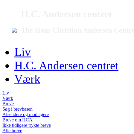
H.C. Andersen centret
The Hans Christian Andersen Centr
Liv
H.C. Andersen centret
Værk
Liv
Værk
Breve
Søg i brevbasen
Afsendere og modtagere
Breve om HCA
Ikke tidligere trykte breve
Alle breve