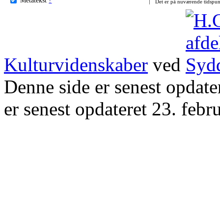
Det er på nuværende tidspun
Kulturvidenskaber
ved
Denne side er senest opdat
er senest opdateret 23. febr