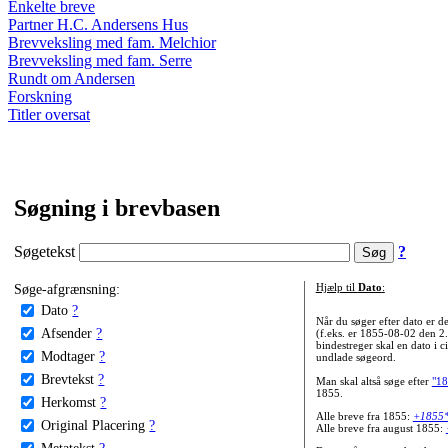
Enkelte breve
Partner H.C. Andersens Hus
Brevveksling med fam. Melchior
Brevveksling med fam. Serre
Rundt om Andersen
Forskning
Titler oversat
Søgning i brevbasen
Søgetekst
?
Søge-afgrænsning:
Hjælp til
Dato
:
Dato
?
Når du søger efter dato er
Afsender
?
(f.eks. er 1855-08-02 den 2
bindestreger skal en dato i c
Modtager
?
undlade søgeord.
Brevtekst
?
Man skal altså søge efter
"18
1855.
Herkomst
?
Alle breve fra 1855:
+1855
Original Placering
?
Alle breve fra august 1855:
Metatekst
?