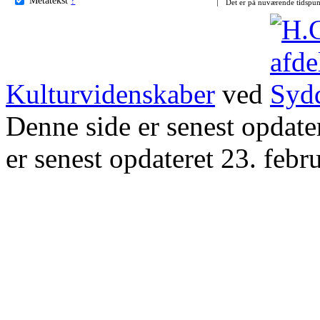
Det er på nuværende tidspun
Kulturvidenskaber
ved
Denne side er senest opdat
er senest opdateret 23. febr