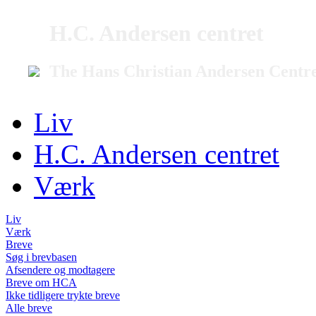
H.C. Andersen centret
The Hans Christian Andersen Centr
Liv
H.C. Andersen centret
Værk
Liv
Værk
Breve
Søg i brevbasen
Afsendere og modtagere
Breve om HCA
Ikke tidligere trykte breve
Alle breve