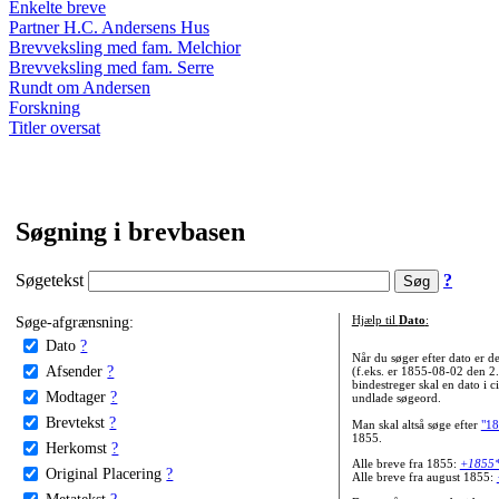
Enkelte breve
Partner H.C. Andersens Hus
Brevveksling med fam. Melchior
Brevveksling med fam. Serre
Rundt om Andersen
Forskning
Titler oversat
Søgning i brevbasen
Søgetekst
?
Søge-afgrænsning:
Hjælp til
Dato
:
Dato
?
Når du søger efter dato er
Afsender
?
(f.eks. er 1855-08-02 den 2
bindestreger skal en dato i c
Modtager
?
undlade søgeord.
Brevtekst
?
Man skal altså søge efter
"18
1855.
Herkomst
?
Alle breve fra 1855:
+1855
Original Placering
?
Alle breve fra august 1855:
Metatekst
?