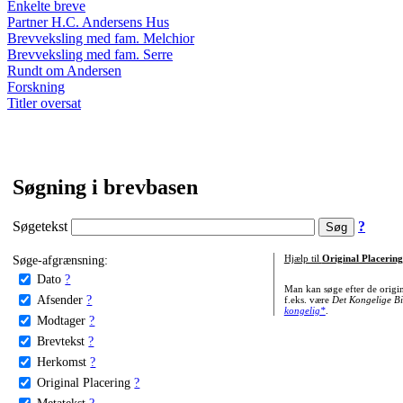
Enkelte breve
Partner H.C. Andersens Hus
Brevveksling med fam. Melchior
Brevveksling med fam. Serre
Rundt om Andersen
Forskning
Titler oversat
Søgning i brevbasen
Søgetekst
?
Søge-afgrænsning:
Hjælp til
Original Placering
Dato
?
Man kan søge efter de origi
Afsender
?
f.eks. være
Det Kongelige Bi
kongelig*
.
Modtager
?
Brevtekst
?
Herkomst
?
Original Placering
?
Metatekst
?