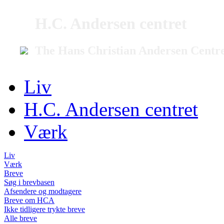
H.C. Andersen centret
The Hans Christian Andersen Centr
Liv
H.C. Andersen centret
Værk
Liv
Værk
Breve
Søg i brevbasen
Afsendere og modtagere
Breve om HCA
Ikke tidligere trykte breve
Alle breve