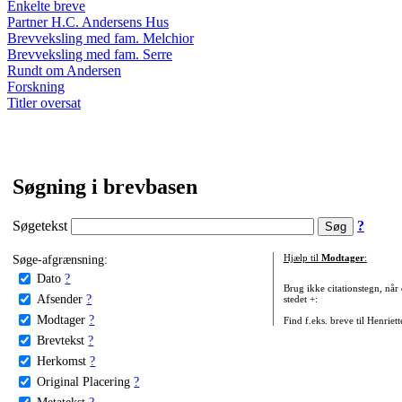
Enkelte breve
Partner H.C. Andersens Hus
Brevveksling med fam. Melchior
Brevveksling med fam. Serre
Rundt om Andersen
Forskning
Titler oversat
Søgning i brevbasen
Søgetekst
?
Søge-afgrænsning:
Hjælp til
Modtager
:
Dato
?
Brug ikke citationstegn, når
Afsender
?
stedet +:
Modtager
?
Find f.eks. breve til Henriet
Brevtekst
?
Herkomst
?
Original Placering
?
Metatekst
?