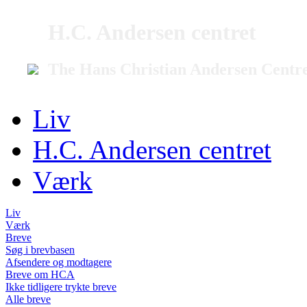
H.C. Andersen centret
The Hans Christian Andersen Centr
Liv
H.C. Andersen centret
Værk
Liv
Værk
Breve
Søg i brevbasen
Afsendere og modtagere
Breve om HCA
Ikke tidligere trykte breve
Alle breve